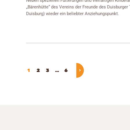
Neben speziellen Fütterungen und vielfältigen Kinder
„Bärenhütte“ des Vereins der Freunde des Duisburger 
Duisburg) wieder ein beliebter Anziehungspunkt.
Beitrags-Nav
PAGE
1
PAGE
2
PAGE
3
…
PAGE
6
>