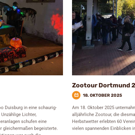
Zootour Dortmund 
18. OKTOBER 2025
o Duisburg in eine schaurig-
Am 18. Oktober 2025 unternahme
Unzählige Lichter,
alljährliche Zootour, die diesm
ieranlagen schufen eine
Herbstwetter erlebten 60 Verei
r gleichermaßen begeisterte.
vielen spannenden Einblicken in