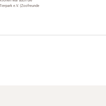
aktionen war auch die
Tierpark e.V. (Zoofreunde
igation