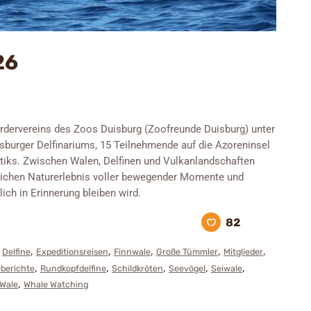
26
ördervereins des Zoos Duisburg (Zoofreunde Duisburg) unter
uisburger Delfinariums, 15 Teilnehmende auf die Azoreninsel
antiks. Zwischen Walen, Delfinen und Vulkanlandschaften
lichen Naturerlebnis voller bewegender Momente und
ch in Erinnerung bleiben wird.
82
,
,
,
,
,
,
Delfine
Expeditionsreisen
Finnwale
Große Tümmler
Mitglieder
,
,
,
,
,
eberichte
Rundkopfdelfine
Schildkröten
Seevögel
Seiwale
,
Wale
Whale Watching