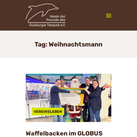
Zoofreunde Duisburg
Tag: Weihnachtsmann
Mitgliedschaft
Veranstaltungen
Vereinsleben
InfoCenter
Newsletter
Kontakt
VEREINSLEBEN
Waffelbacken im GLOBUS