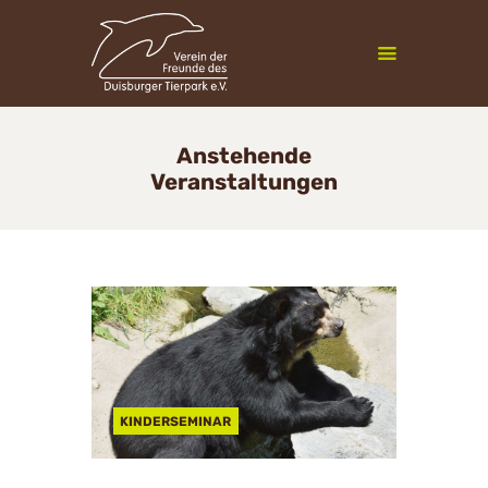
Zoofreunde Duisburg
Anstehende
Veranstaltungen
Mitgliedschaft
Veranstaltungen
Vereinsleben
InfoCenter
Newsletter
Kontakt
KINDERSEMINAR