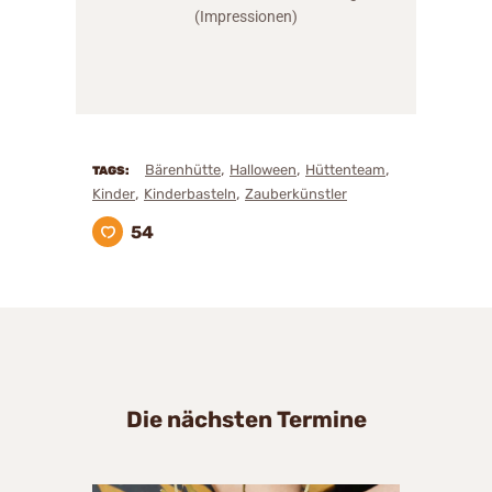
(Impressionen)
,
,
,
Bärenhütte
Halloween
Hüttenteam
TAGS:
,
,
Kinder
Kinderbasteln
Zauberkünstler
54
Die nächsten Termine