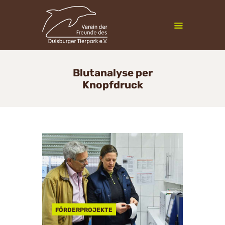
Zoofreunde Duisburg
Blutanalyse per
Knopfdruck
Mitgliedschaft
Veranstaltungen
Vereinsleben
InfoCenter
Newsletter
Kontakt
FÖRDERPROJEKTE